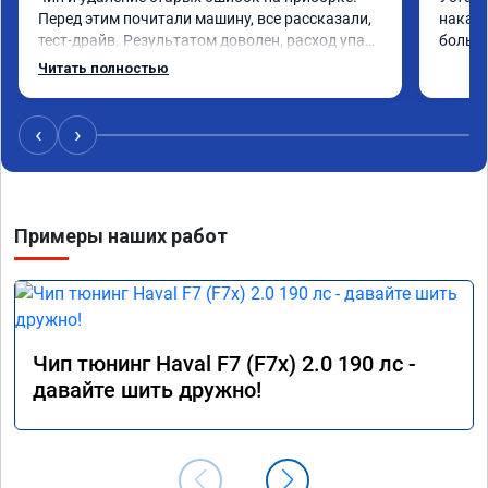
Перед этим почитали машину, все рассказали, 
накат 
тест-драйв. Результатом доволен, расход упал, 
большо
машина стала еще чуть бодрее)
Читать полностью
‹
›
Примеры наших работ
Чип тюнинг Haval F7 (F7x) 2.0 190 лс -
давайте шить дружно!