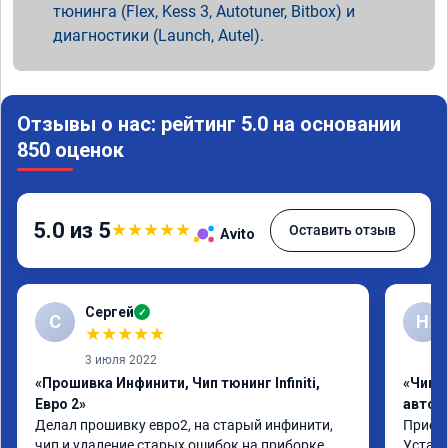
тюнинга (Flex, Kess 3, Autotuner, Bitbox) и
диагностики (Launch, Autel).
Отзывы о нас: рейтинг 5.0 на основании
850 оценок
5.0 из 5
★
★
★
★
★
Оставить отзыв
Avito
Сергей
✓
С
Н
★
★
★
★
★
3 июля 2022
«Прошивка Инфинити, Чип тюнинг Infiniti,
«Чип 
Евро 2»
автом
Делал прошивку евро2, на старый инфинити, 
Приеха
чип и удаление старых ошибок на приборке. 
Устано