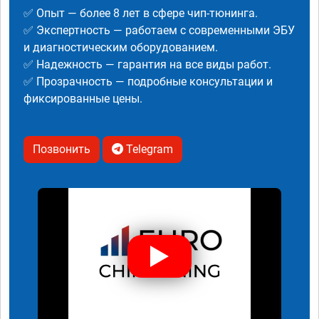
✅ Опыт — более 8 лет в сфере чип-тюнинга.
✅ Экспертность — работаем с современными ЭБУ
и диагностическим оборудованием.
✅ Надежность — гарантия на все виды работ.
✅ Прозрачность — подробные консультации и
фиксированные цены.
Позвонить
Telegram