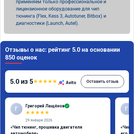
применяем только профессиональное и
лицензионное оборудование для чип
тюнинга (Flex, Kess 3, Autotuner, Bitbox) и
диагностики (Launch, Autel).
Отзывы о нас: рейтинг 5.0 на основании
850 оценок
5.0 из 5
★
★
★
★
★
Оставить отзыв
Avito
Григорий Лащёнов
✓
Г
Г
★
★
★
★
★
29 января 2026
«Чип тюнинг, прошивка двигателя
«Чип 
автомобиля»
егр Ad