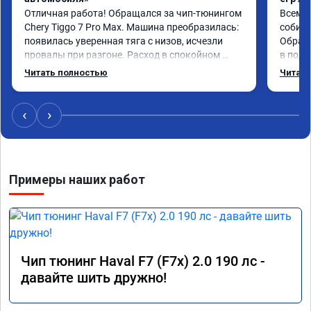
Отличная работа! Обращался за чип-тюнингом 
Всем д
Chery Tiggo 7 Pro Max. Машина преобразилась: 
собира
появилась уверенная тяга с низов, исчезли 
Обрати
провалы при разгоне. Расход в спокойном 
в подр
режиме даже немного снизился. Все сделали 
Приеха
Читать полностью
Читать
профессионально, с подробной консультацией. 
готово
Рекомендую всем, кто сомневается.
дали г
своё д
‹
›
Примеры наших работ
Чип тюнинг Haval F7 (F7x) 2.0 190 лс -
давайте шить дружно!