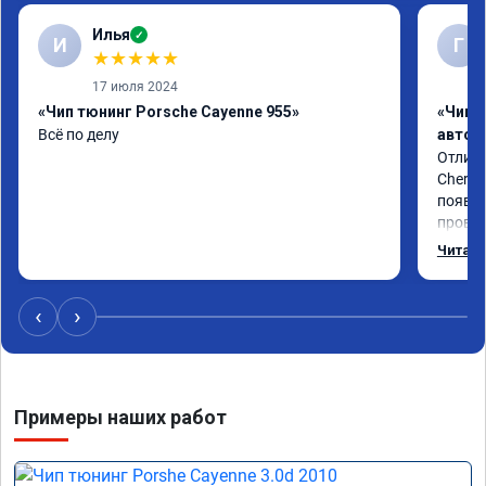
Илья
✓
И
Г
★
★
★
★
★
17 июля 2024
«Чип тюнинг Porsche Cayenne 955»
«Чип 
Всё по делу
автом
Отличн
Chery 
появил
провал
режиме
Читать
профес
Рекоме
‹
›
Примеры наших работ