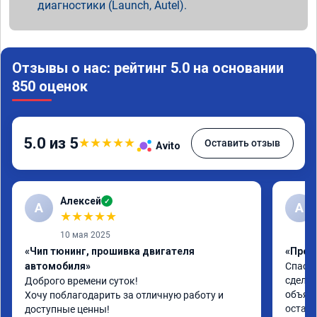
диагностики (Launch, Autel).
Отзывы о нас: рейтинг 5.0 на основании
850 оценок
5.0 из 5
★
★
★
★
★
Оставить отзыв
Avito
Алексей
✓
А
А
★
★
★
★
★
10 мая 2025
«Чип тюнинг, прошивка двигателя
«Проши
автомобиля»
Спасиб
сделал
Доброго времени суток!

объясн
Хочу поблагодарить за отличную работу и 
осталс
доступные ценны!
