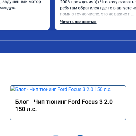
, задушенный мотор 
2006 г рождения ))) Что хочу сказать я
омендую.
ребятам обратился где-то в августе не
помню точно число, это не важно г 
Мытищи если кому то важно расстоян
Читать полностью
Приехал я на инвалидке которая ни ф
не тянула хотя объем 2.0 Обновил пар
чет перепрошил , прости братишка за
как тебя зовут ( )) Блин машина ожила
реально)) Спасибос Всем рекамендую 
пожалеете ))
Блог - Чип тюнинг Ford Focus 3 2.0
150 л.с.