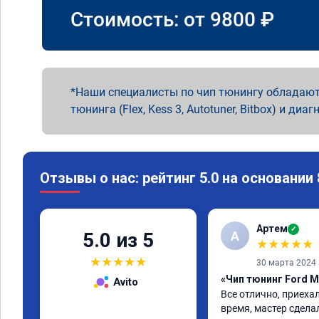
Стоимость: от
9800
₽
Наши специалисты по чип тюнингу обладают
тюнинга (Flex, Kess 3, Autotuner, Bitbox) и диаг
Отзывы о нас: рейтинг 5.0 на основании
Артем
✓
А
5.0 из 5
★
★
★
★
★
★
★
★
★
★
30 марта 2024
«Чип тюнинг Ford M
Avito
Все отлично, приехал
время, мастер сдела