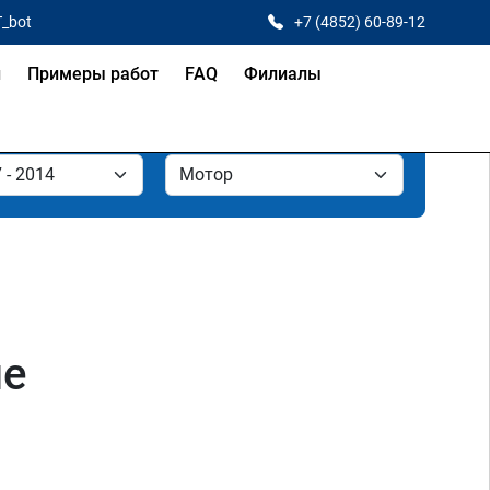
T_bot
+7 (4852) 60-89-12
и
Примеры работ
FAQ
Филиалы
ле