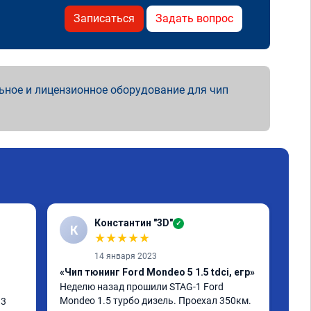
Записаться
Задать вопрос
ьное и лицензионное оборудование для чип
Константин "3D"
✓
К
А
★
★
★
★
★
14 января 2023
«Чип тюнинг Ford Mondeo 5 1.5 tdci, егр»
«Чи
Неделю назад прошили STAG-1 Ford 
При
Mondeo 1.5 турбо дизель. Проехал 350км. 
тро
3 