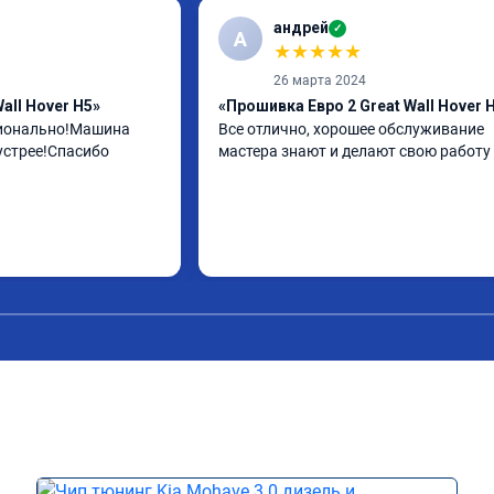
андрей
✓
А
★
★
★
★
★
26 марта 2024
all Hover H5»
«Прошивка Евро 2 Great Wall Hover 
ионально!Машина 
Все отлично, хорошее обслуживание 
устрее!Спасибо
мастера знают и делают свою работу