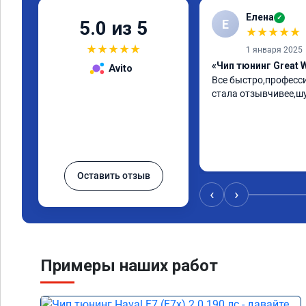
Елена
✓
Е
5.0 из 5
★
★
★
★
★
★
★
★
★
★
1 января 2025
«Чип тюнинг Great W
Avito
Все быстро,професс
стала отзывчивее,ш
Оставить отзыв
‹
›
Примеры наших работ