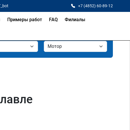
T_bot
+7 (4852) 60-89-12
и
Примеры работ
FAQ
Филиалы
славле