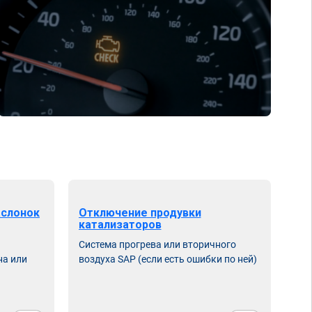
аслонок
Отключение продувки
катализаторов
Система прогрева или вторичного
на или
воздуха SAP (если есть ошибки по ней)