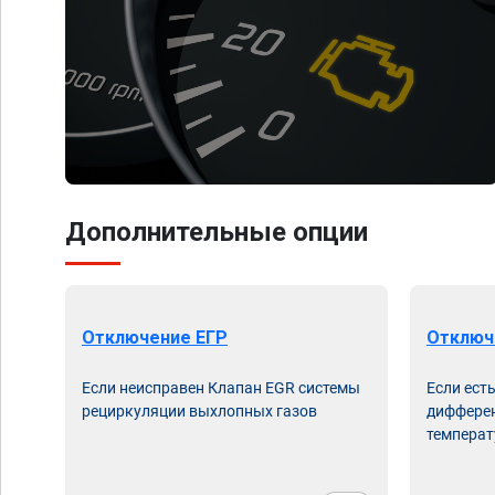
Дополнительные опции
Отключение ЕГР
Отключ
Если неисправен Клапан EGR системы
Если ест
рециркуляции выхлопных газов
дифферен
температ