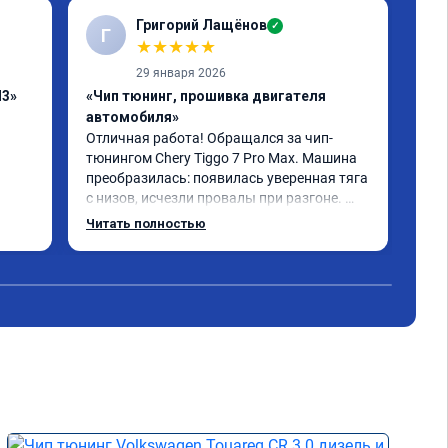
Григорий Лащёнов
✓
Г
Г
★
★
★
★
★
29 января 2026
H3»
«Чип тюнинг, прошивка двигателя
«Чи
автомобиля»
отк
Отличная работа! Обращался за чип-
Все
тюнингом Chery Tiggo 7 Pro Max. Машина 
,да
преобразилась: появилась уверенная тяга 
реш
с низов, исчезли провалы при разгоне. 
объ
Расход в спокойном режиме даже немного 
сум
Читать полностью
Чит
снизился. Все сделали профессионально, с 
вре
подробной консультацией. Рекомендую 
, я
всем, кто сомневается.
сер
рек