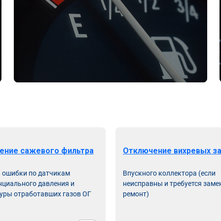
ение сажевого фильтра
Отключение вихревых з
ь ошибки по датчикам
Впускного коллектора (если
циального давления и
неисправны и требуется заме
уры отработавших газов ОГ
ремонт)