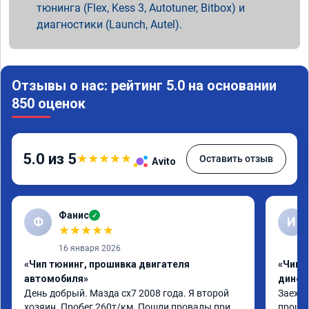
тюнинга (Flex, Kess 3, Autotuner, Bitbox) и
диагностики (Launch, Autel).
Отзывы о нас: рейтинг 5.0 на основании
850 оценок
5.0 из 5
★
★
★
★
★
Оставить отзыв
Avito
Фанис
✓
Ф
И
★
★
★
★
★
16 января 2026
«Чип тюнинг, прошивка двигателя
«Чип т
автомобиля»
динос
День добрый. Мазда сх7 2008 года. Я второй 
Заехал
хозяин. Пробег 260т/км. Пошли провалы при 
прошит