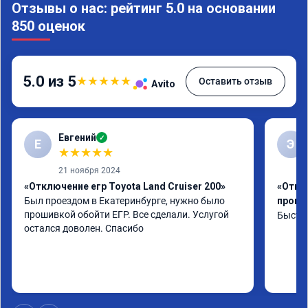
Отзывы о нас: рейтинг 5.0 на основании
850 оценок
5.0 из 5
★
★
★
★
★
Оставить отзыв
Avito
Евгений
✓
Е
Э
★
★
★
★
★
21 ноября 2024
«Отключение егр Toyota Land Cruiser 200»
«Отклю
Был проездом в Екатеринбурге, нужно было 
проши
прошивкой обойти ЕГР. Все сделали. Услугой 
Быстро
остался доволен. Спасибо