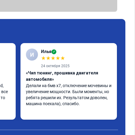
Илья
✓
И
★
★
★
★
★
24 октября 2025
«Чип тюнинг, прошивка двигателя
«Чи
автомобиля»
авт
, 
Делали на бмв х7, отключение мочевины и 
Хоч
все 
увеличение мощности. Были моменты, но 
Ита
то 
ребята решили их. Результатом доволен, 
про
машина поехала), спасибо.
Нач
кат
Чит
кре
раб
хол
ска