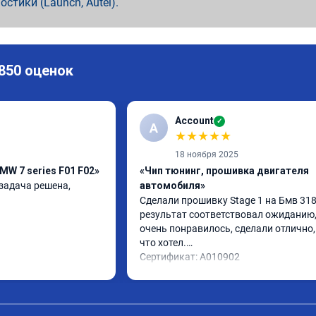
ностики (Launch, Autel).
 850 оценок
Account
✓
A
★
★
★
★
★
18 ноября 2025
MW 7 series F01 F02»
«Чип тюнинг, прошивка двигателя
задача решена, 
автомобиля»
Сделали прошивку Stage 1 на Бмв 318d
результат соответствовал ожиданию, 
очень понравилось, сделали отлично, 
что хотел.

Сертификат: A010902