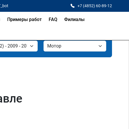
T_bot
+7 (4852) 60-89-12
и
Примеры работ
FAQ
Филиалы
авле