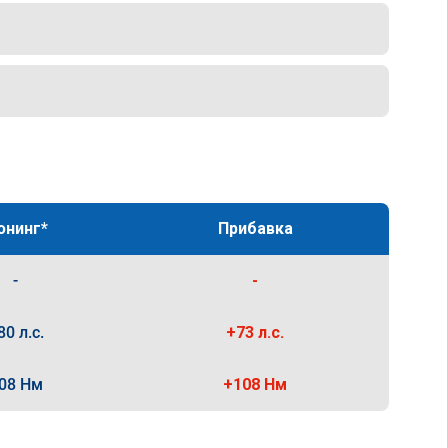
юнинг*
Прибавка
-
-
80 л.с.
+73 л.с.
08 Нм
+108 Нм