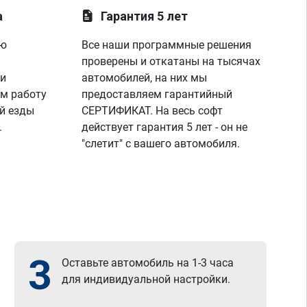
лау
а
Гарантия 5 лет
пок
пар
ую
Все наши программные решения
диа
проверены и откатаны на тысячах
я п
же 
 и
автомобилей, на них мы
спа
м работу
предоставляем гарантийный
раб
й езды
СЕРТИФИКАТ. На весь софт
все
.
действует гарантия 5 лет - он не
"слетит" с вашего автомобиля.
3
Оставьте автомобиль на 1-3 часа
для индивидуальной настройки.