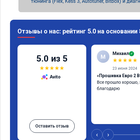
тюнинга (Flex, Kess 3, Autotuner, Bitbox) и диаг
Отзывы о нас: рейтинг 5.0 на основании
Михаил
✓
М
5.0 из 5
★
★
★
★
★
★
★
★
★
★
23 июня 2024
«Прошивка Евро 2 B
Avito
Все прошло хорошо, 
благодарю
Оставить отзыв
‹
›