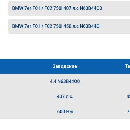
BMW 7er F01 / F02 750i 407 л.с N63B44O0
BMW 7er F01 / F02 750i 450 л.с N63B44O1
Заводские
Т
4.4 N63B44O0
407 л.с.
4
600 Нм
7