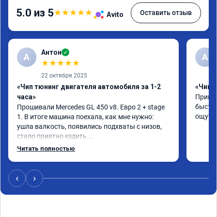
5.0 из 5
★
★
★
★
★
Оставить отзыв
Avito
Антон
✓
А
A
★
★
★
★
★
22 октября 2025
«Чип тюнинг двигателя автомобиля за 1-2
«Чип 
часа»
Принял
быстро
Прошивали Mercedes GL 450 v8. Евро 2 + stage 
ощутим
1. В итоге машина поехала, как мне нужно: 
ушла валкость, появились подхваты с низов, 
стало приятно ездить.

Одни из лучших трат, в авто! 🔥
Читать полностью
‹
›