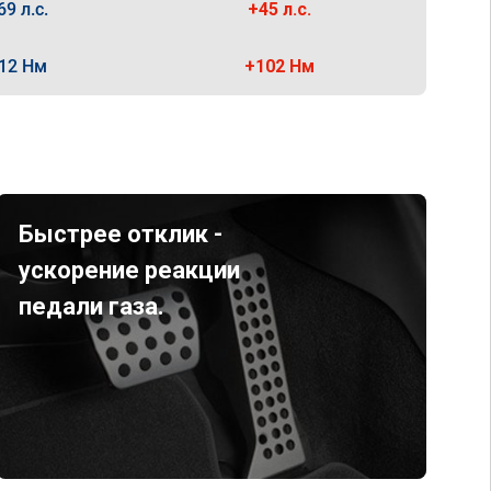
69 л.с.
+45 л.с.
12 Нм
+102 Нм
Быстрее отклик -
ускорение реакции
педали газа.