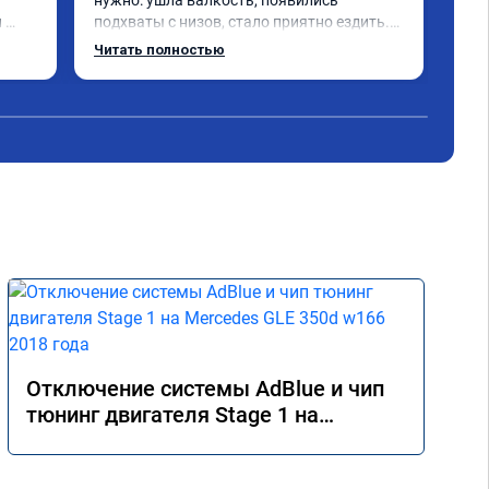
нужно: ушла валкость, появились 
 
подхваты с низов, стало приятно ездить.

Одни из лучших трат, в авто! 🔥
Читать полностью
 в 
Отключение системы AdBlue и чип
тюнинг двигателя Stage 1 на
Mercedes GLE 350d w166 2018 года