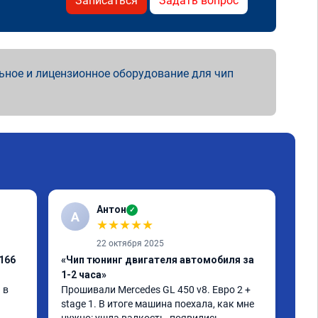
Записаться
Задать вопрос
ьное и лицензионное оборудование для чип
Антон
✓
А
A
★
★
★
★
★
22 октября 2025
166
«Чип тюнинг двигателя автомобиля за
«Чи
1-2 часа»
При
быс
в 
Прошивали Mercedes GL 450 v8. Евро 2 + 
ощу
stage 1. В итоге машина поехала, как мне 