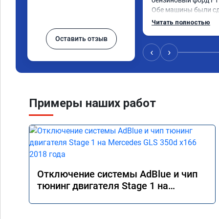
бензиновый форд F150
Обе машины были сде
прошивка качественн
Читать полностью
реакция на педаль ст
Оставить отзыв
приятно ездить.

Получил рекомендац
‹
›
эксплуатации, а так
дисконт на стоимост
катализаторов.

Очень рекомендую ре
делают и делают это
Примеры наших работ
Отключение системы AdBlue и чип
тюнинг двигателя Stage 1 на
Mercedes GLS 350d x166 2018 года