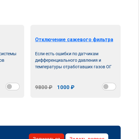
Отключение сажевого фильтра
От
 системы
Если есть ошибки по датчикам
Впу
ов
дифференциального давления и
неи
температуры отработавших газов ОГ
9800 ₽
1000 ₽
98