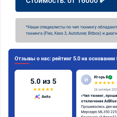
Стоимость: от
16000
₽
Наши специалисты по чип тюнингу обладают
тюнинга (Flex, Kess 3, Autotuner, Bitbox) и диаг
Отзывы о нас: рейтинг 5.0 на основании
Игорь В
✓
И
5.0 из 5
★
★
★
★
★
★
★
★
★
★
26 октября 20
«Чип тюнинг, проши
Avito
отключение AdBlue
Прошивались две ма
Мерседес ML350 225 л