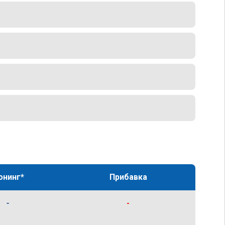
юнинг*
Прибавка
-
-