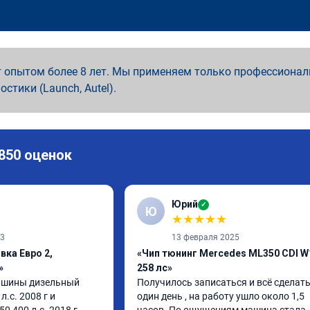
 опытом более 8 лет. Мы применяем только профессионал
ностики (Launch, Autel).
 850 оценок
Юрий
✓
Ю
★
★
★
★
★
23
13 февраля 2025
вка Евро 2,
«Чип тюнинг Mercedes ML350 CDI W
»
258 лс»
шины дизельный 
Получилось записаться и всё сделать 
.с. 2008 г и 
один день , на работу ушло около 1,5 