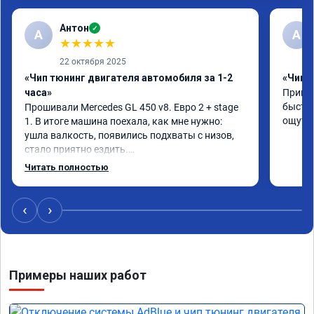
Антон
✓
А
A
★
★
★
★
★
22 октября 2025
«Чип тюнинг двигателя автомобиля за 1-2
«Чип 
часа»
Принял
быстро
Прошивали Mercedes GL 450 v8. Евро 2 + stage 
ощутим
1. В итоге машина поехала, как мне нужно: 
ушла валкость, появились подхваты с низов, 
стало приятно ездить.

Одни из лучших трат, в авто! 🔥
Читать полностью
‹
›
Примеры наших работ