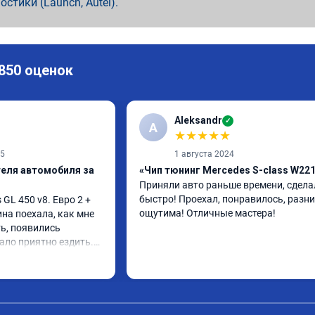
ностики (Launch, Autel).
 850 оценок
Aleksandr
✓
A
★
★
★
★
★
25
1 августа 2024
теля автомобиля за
«Чип тюнинг Mercedes S-class W22
Приняли авто раньше времени, сделал
быстро! Проехал, понравилось, разни
L 450 v8. Евро 2 + 
ощутима! Отличные мастера!
ина поехала, как мне 
ь, появились 
ало приятно ездить.

 в авто! 🔥