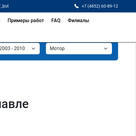
T_bot
+7 (4852) 60-89-12
и
Примеры работ
FAQ
Филиалы
лавле