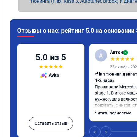
тюнинга (Flex, Kess 3, Autotuner, Bitbox) и диаг
Отзывы о нас: рейтинг 5.0 на основании
Антон
✓
А
5.0 из 5
★
★
★
★
★
★
★
★
★
★
22 октября 20
«Чип тюнинг двига
Avito
1-2 часа»
Прошивали Mercedes G
stage 1. В итоге маш
нужно: ушла валкост
подхваты с низов, ст
Одни из лучших трат,
Читать полностью
Оставить отзыв
‹
›