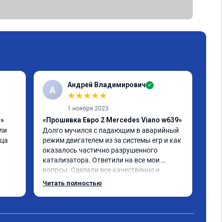
Андрей Владимирович
✓
А
★
★
★
★
★
1 ноября 2023
1»
«Прошивка Евро 2 Mercedes Viano w639»
«Чи
и 
Долго мучился с падающим в аварийный 
отк
ца 
режим двигателем из за системы егр и как 
Про
оказалось частично разрушенного 
Мер
катализатора. Ответили на все мои 
бен
вопрсы. Сделали все качественно и 
Обе
несмотря на конец рабочего дня 
про
Читать полностью
Чит
задержались и все доделали. Рекомендую!
реа
при
Пол
экс