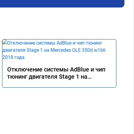
дис
кат
Оче
дел
Отключение системы AdBlue и чип
тюнинг двигателя Stage 1 на
Mercedes GLE 350d w166 2018 года