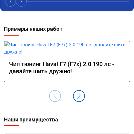
‹
›
рекомендую,покатаюсь посмотрю как дальше 
будет,а так пока всё устраивает....p.s.выдали 
Номер 
сертификат
Примеры наших работ
Чип тюнинг Haval F7 (F7x) 2.0 190 лс -
давайте шить дружно!
Наши преимущества