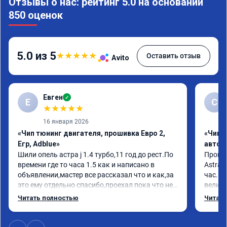
Отзывы о нас: рейтинг 5.0 на основании
850 оценок
5.0 из 5
★
★
★
★
★
Оставить отзыв
Avito
Евген
✓
Е
С
★
★
★
★
★
16 января 2026
«Чип тюнинг двигателя, прошивка Евро 2,
«Чип 
Егр, Adblue»
автом
Шили опель астра j 1.4 турбо,11 год до рест.По 
Произв
времени где то часа 1.5 как и написано в 
Astra J
объявлении,мастер все рассказал что и как,за 
час. П
это ему отдельно спасибо,проехал пока что не 
велико
так много но сразу заметил отклик на педаль 
плавне
Читать полностью
Читать
газа стал на много чувствителнее)подхват с 
переда
низов тоже намного увеличился,как будто мне 
ускоре
добавили не 20лс а все 50)))ну вообщем 
Реком