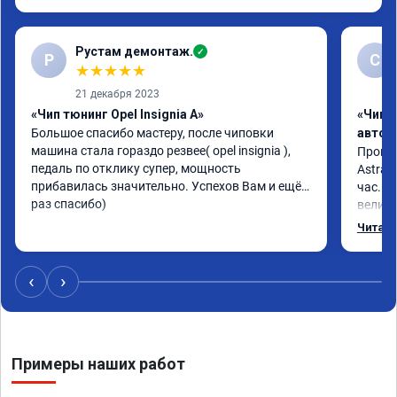
Рустам демонтаж.
✓
Р
С
★
★
★
★
★
21 декабря 2023
«Чип тюнинг Opel Insignia A»
«Чип 
Большое спасибо мастеру, после чиповки 
автом
машина стала гораздо резвее( opel insignia ), 
Произв
педаль по отклику супер, мощность 
Astra J
прибавилась значительно. Успехов Вам и ещё 
час. П
раз спасибо)
велико
плавне
Читать
переда
ускоре
Реком
‹
›
Номер 
Примеры наших работ