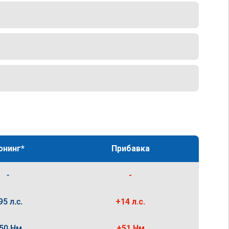
юнинг*
Прибавка
-
-
95 л.с.
+14 л.с.
50 Нм
+51 Нм