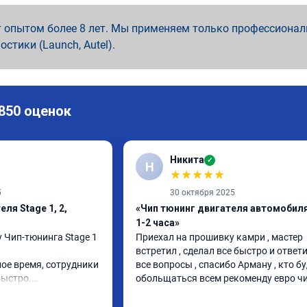
 опытом более 8 лет. Мы применяем только профессионал
ностики (Launch, Autel).
 850 оценок
Никита
✓
Н
★
★
★
★
★
5
30 октября 2025
ля Stage 1, 2,
«Чип тюнинг двигателя автомобиля
1-2 часа»
 Чип-тюнинга Stage 1 
Приехал на прошивку камри , мастер 
встретил , сделал все быстро и ответи
ое время, сотрудники 
все вопросы , спасибо Арману , кто бу
ыстро.

обольщаться всем рекоменду евро ч
сë устраивает.

А010889.