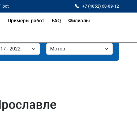
T_bot
+7 (4852) 60-89-12
и
Примеры работ
FAQ
Филиалы
 Ярославле