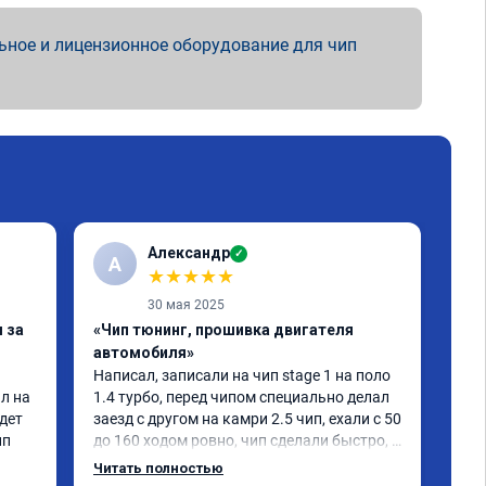
ьное и лицензионное оборудование для чип
Александр
✓
А
А
★
★
★
★
★
30 мая 2025
 за
«Чип тюнинг, прошивка двигателя
«Чи
автомобиля»
авт
Написал, записали на чип stage 1 на поло 
Сде
л на 
1.4 турбо, перед чипом специально делал 
Toy
дет 
заезд с другом на камри 2.5 чип, ехали с 50 
ест
ип
до 160 ходом ровно, чип сделали быстро, 
луч
после него стал объезжать камри 
не 
Читать полностью
Чит
примерно на 4 корпуса.что с места, что 
зим