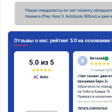
Наши специалисты по чип тюнингу обладают
тюнинга (Flex, Kess 3, Autotuner, Bitbox) и диаг
Отзывы о нас: рейтинг 5.0 на основании
Виталий
✓
В
5.0 из 5
★
★
★
★
★
★
★
★
★
★
11 ноября 202
«Чип тюнинг двигате
Avito
прошивка Евро 2»
Обратился по поводу
на Тойота Камри 70.

Приехал в назначенн
центра сделали все б
Авто тестирую, пока в
Читать полностью
Номер сертификата 