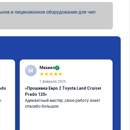
ьное и лицензионное оборудование для чип
Михаил
✓
М
★
★
★
★
★
1 февраля 2025
ado
«Прошивка Евро 2 Toyota Land Cruiser
«Чи
Prado 120»
4.0
. 
Адекватный мастер ,свою работу знает 
Всё
спасибо большое.