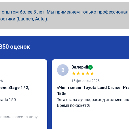
 опытом более 8 лет. Мы применяем только профессионал
ностики (Launch, Autel).
 850 оценок
Валерий
✓
В
★
★
★
★
★
26
15 февраля 2025
ля Stage 1 / 2,
«Чип тюнинг Toyota Land Cruiser Pr
150»
rado 150

Тяга стала лучше, расход стал меньше
Время покажет🤝
Машина зажила новую 
то что-то поменяется, 