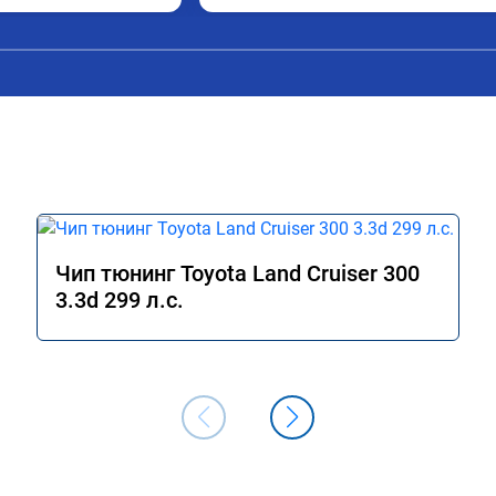
ошла ожидания.

шина стала лучше 
 газа и тянуть с 
ы в коробе при 
и при переключении 
тал более 
 сразу при покупке)

Чип тюнинг Toyota Land Cruiser 300
3.3d 299 л.с.