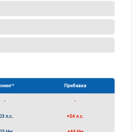
юнинг*
Прибавка
-
-
03 л.с.
+54 л.с.
25 Нм
+44 Нм