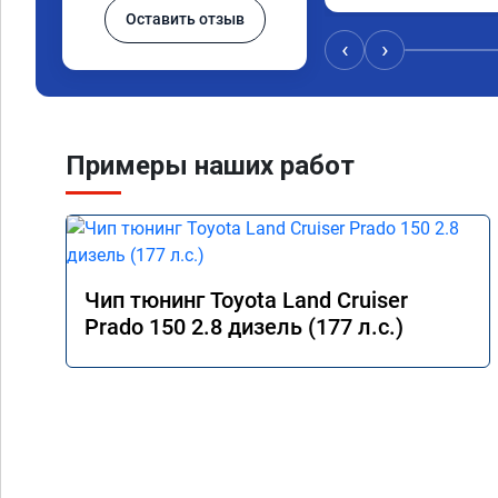
Оставить отзыв
но реальность превз
Самое заметное - ма
‹
›
отзываться на педаль
низов.

Пропали легкие удар
резком ускорении ил
передач. Двигатель с
Примеры наших работ
эластичный.

Жалею что не прошил
Рекомендую!
Чип тюнинг Toyota Land Cruiser
Prado 150 2.8 дизель (177 л.с.)