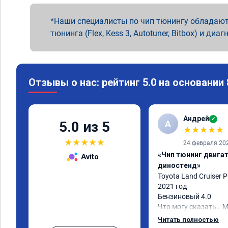
Наши специалисты по чип тюнингу обладают
тюнинга (Flex, Kess 3, Autotuner, Bitbox) и диаг
Отзывы о нас: рейтинг 5.0 на основании
Андрей
✓
А
5.0 из 5
★
★
★
★
★
★
★
★
★
★
24 февраля 20
«Чип тюнинг двигате
Avito
диностенд»
Toyota Land Cruiser P
2021 год

Бензиновый 4.0

Что могу сказать… 
жизнь)

Читать полностью
Я, конечно, ожидал ч