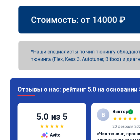
Стоимость: от
14000
₽
Наши специалисты по чип тюнингу обладают
тюнинга (Flex, Kess 3, Autotuner, Bitbox) и диаг
Отзывы о нас: рейтинг 5.0 на основании
Виктор
✓
В
5.0 из 5
★
★
★
★
★
★
★
★
★
★
20 февраля 20
«Чип тюнинг, проши
Avito