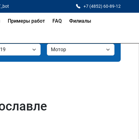
T_bot
+7 (4852) 60-89-12
и
Примеры работ
FAQ
Филиалы
рославле