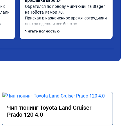
прошивка Евро 2»
1-2
ик 
Обратился по поводу Чип-тюнинга Stage 1 
При
лали 
на Тойота Камри 70.

вст
Приехал в назначенное время, сотрудники 
все
а 
центра сделали все быстро.

обо
Авто тестирую, пока всë устраивает.

Читать полностью
Номер сертификата А010889.
Чип тюнинг Toyota Land Cruiser
Prado 120 4.0