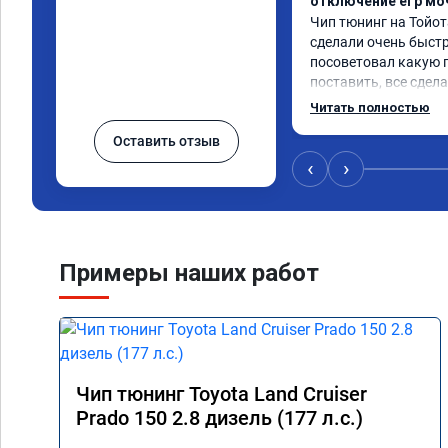
отключение егр мо
Чип тюнинг на Тойот
сделали очень быстро
посоветовал какую 
поставить, все сдела
тюнингом очень дов
Читать полностью
немного, отзыв на пе
Оставить отзыв
значительно лучше. 
коробка даже стала 
‹
›
пропали провалы. Ра
остался таким же, н
улучшилась. Советую
Спасибо!!!
Примеры наших работ
Чип тюнинг Toyota Land Cruiser
Prado 150 2.8 дизель (177 л.с.)