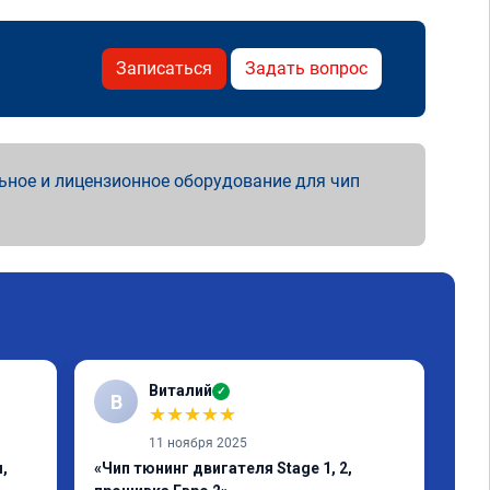
Записаться
Задать вопрос
ьное и лицензионное оборудование для чип
Виталий
✓
В
★
★
★
★
★
11 ноября 2025
,
«Чип тюнинг двигателя Stage 1, 2,
«Чи