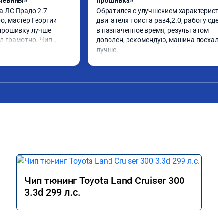
чевины»
прошивка»
а ЛС Прадо 2.7 
Обратился с улучшением характерист
, мастер Георгий 
двигателя тойота рав4,2.0, работу сде
прошивку лучше 
в назначенное время, результатом 
л грамотно. Чип 
доволен, рекомендую, машина поехал
олен, машина ожила 
лучше.
даль газа стал 
Такое ощущение, что 
работать лучше, 
сход топлива 
о динамика 
 этот сервис всем. 
Чип тюнинг Toyota Land Cruiser 300
3.3d 299 л.с.