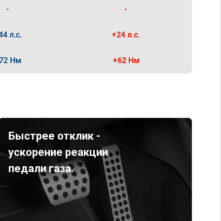
-
-
44 л.с.
+24 л.с.
72 Нм
+62 Нм
Быстрее отклик -
ускорение реакции
педали газа.