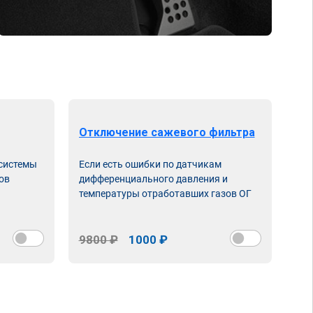
Отключение сажевого фильтра
От
 системы
Если есть ошибки по датчикам
Впу
ов
дифференциального давления и
неи
температуры отработавших газов ОГ
9800 ₽
1000 ₽
98