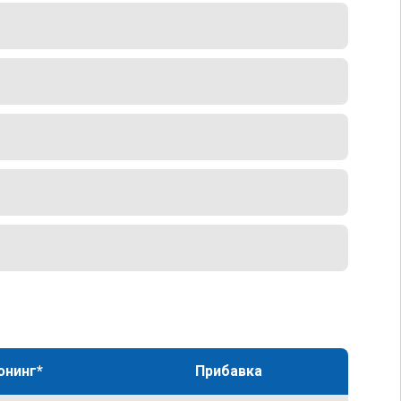
юнинг*
Прибавка