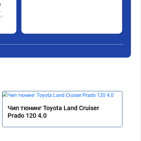
 
сде
пос
о 
пос
 ей 
тюн
Чит
 при 
нем
зна
 
кор
про


ост
улу
сняли 
Спа
вода 
Чип тюнинг Toyota Land Cruiser
Prado 120 4.0