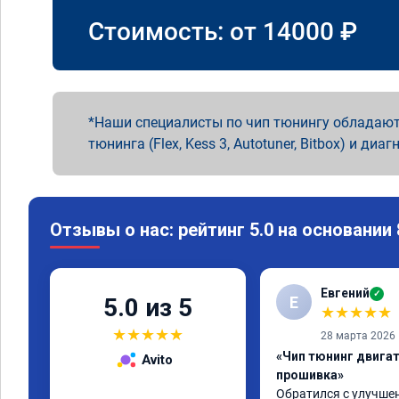
Стоимость: от
14000
₽
Наши специалисты по чип тюнингу обладают
тюнинга (Flex, Kess 3, Autotuner, Bitbox) и диаг
Отзывы о нас: рейтинг 5.0 на основании
Евгений
✓
Е
5.0 из 5
★
★
★
★
★
★
★
★
★
★
28 марта 2026
«Чип тюнинг двига
Avito
прошивка»
Обратился с улучшен