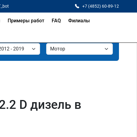
T_bot
+7 (4852) 60-89-12
и
Примеры работ
FAQ
Филиалы
 2.2 D дизель в