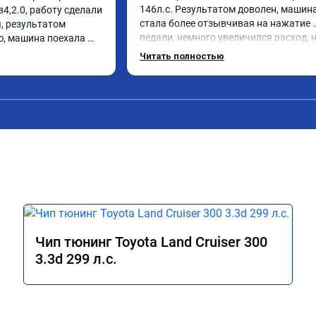
146л.с. Результатом доволен, машина
4,2.0, работу сделали 
стала более отзывчивая на нажатие 
, результатом 
педали, немного увеличился расход, н
, машина поехала 
данная процедура - это именно то, чего
Читать полностью
не хватало. Прибавилась уверенность
обгоне и других маневрах требующих 
быстрого разгона. По паспорту разгон
11сек. Стало 9.4

Мотор с вариатором работают ровно.
Советую. Сделали скидку. Но 
единственное, что не сделали, это не 
ограничитель скорости, который с за
до 180км/ч
Чип тюнинг Toyota Land Cruiser 300
3.3d 299 л.с.