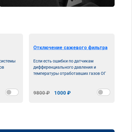
Отключение сажевого фильтра
От
 системы
Если есть ошибки по датчикам
Впу
ов
дифференциального давления и
неи
температуры отработавших газов ОГ
9800 ₽
1000 ₽
98