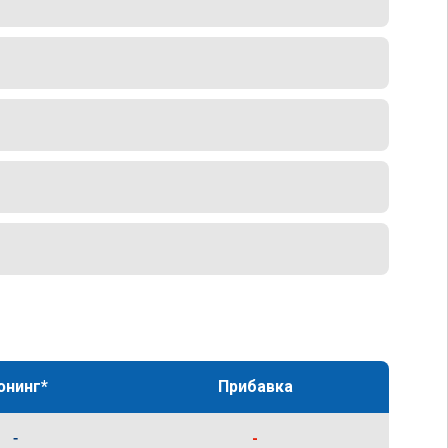
юнинг*
Прибавка
-
-