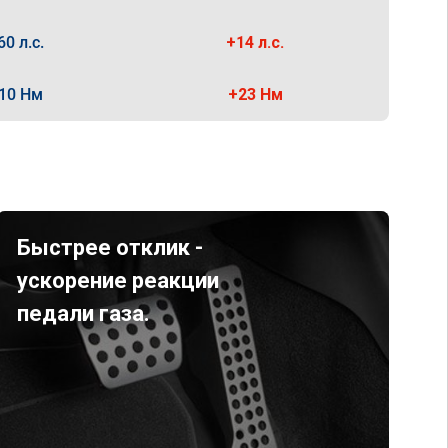
60 л.с.
+14 л.с.
10 Нм
+23 Нм
Быстрее отклик -
ускорение реакции
педали газа.