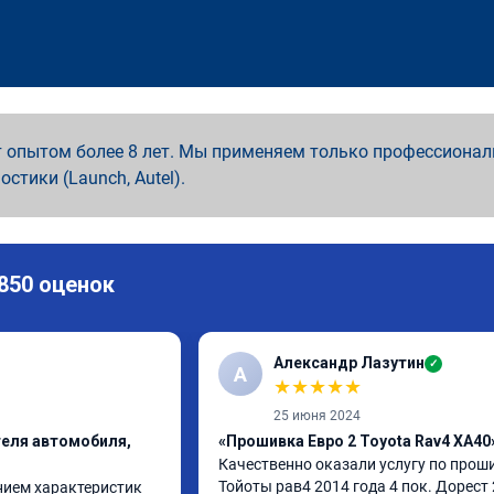
 опытом более 8 лет. Мы применяем только профессионал
ностики (Launch, Autel).
 850 оценок
Александр Лазутин
✓
А
★
★
★
★
★
25 июня 2024
теля автомобиля,
«Прошивка Евро 2 Toyota Rav4 XA40
Качественно оказали услугу по проши
Тойоты рав4 2014 года 4 пок. Дорест 2
ием характеристик 