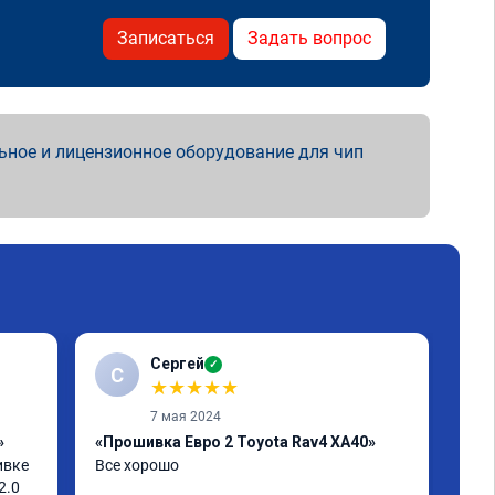
Записаться
Задать вопрос
ьное и лицензионное оборудование для чип
Сергей
✓
С
В
★
★
★
★
★
7 мая 2024
»
«Прошивка Евро 2 Toyota Rav4 XA40»
«Чи
вке 
Все хорошо
отк
.0 
Чип