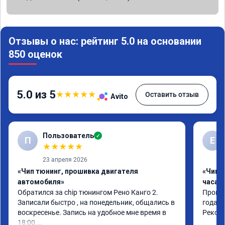
Отзывы о нас: рейтинг 5.0 на основании
850 оценок
5.0 из 5
★
★
★
★
★
Оставить отзыв
Avito
Пользователь
✓
П
Е
★
★
★
★
★
23 апреля 2026
«Чип тюнинг, прошивка двигателя
«Чип 
автомобиля»
часа»
Обратился за chip тюнингом Рено Канго 2.

Прошив
Записали быстро , на понедельник, общались в 
года. 
воскресенье. Запись на удобное мне время в 
Реком
18:00.
