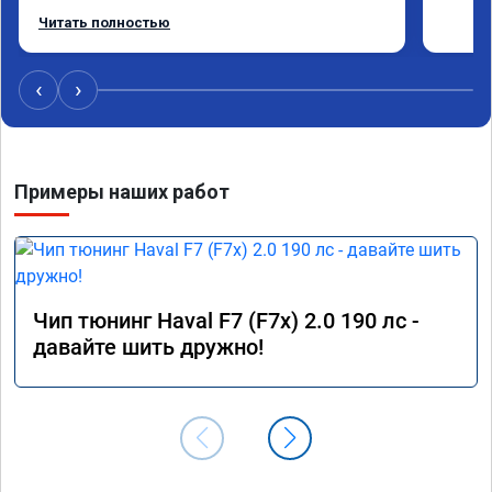
Работу выполнили за 30 минут, качественно, 
Читать полностью
эффектом доволен. Спасибо 🤝
‹
›
Примеры наших работ
Чип тюнинг Haval F7 (F7x) 2.0 190 лс -
давайте шить дружно!