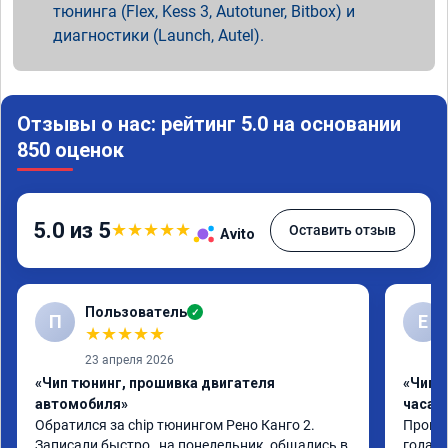
тюнинга (Flex, Kess 3, Autotuner, Bitbox) и
диагностики (Launch, Autel).
Отзывы о нас: рейтинг 5.0 на основании
850 оценок
5.0 из 5
★
★
★
★
★
Оставить отзыв
Avito
Пользователь
✓
П
Е
★
★
★
★
★
23 апреля 2026
«Чип тюнинг, прошивка двигателя
«Чип 
автомобиля»
часа»
Обратился за chip тюнингом Рено Канго 2.

Прошив
Записали быстро , на понедельник, общались в 
года. 