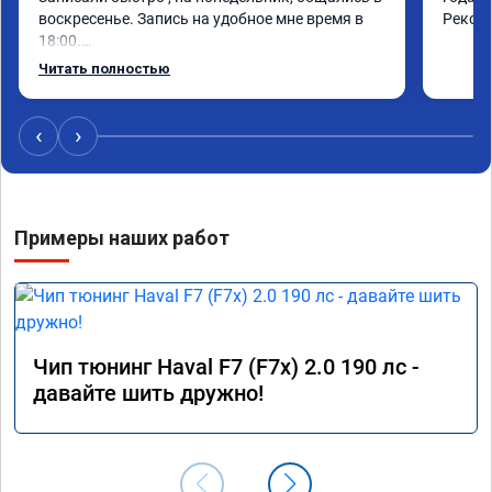
воскресенье. Запись на удобное мне время в 
Реком
18:00.

Работу выполнили за 30 минут, качественно, 
Читать полностью
эффектом доволен. Спасибо 🤝
‹
›
Примеры наших работ
Чип тюнинг Haval F7 (F7x) 2.0 190 лс -
давайте шить дружно!