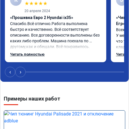
★
★
★
★
★
20 апреля 2024
«Прошивка Евро 2 Hyundai ix35»
«Чип 
Спасибо.Всё отлично.Работа выполнена 
Егр»
быстро и качественно. Всё соответствует 
Всех п
описанию. Все договоренности выполнены без 
У меня
каких либо проблем. Машина поехала по 
что та
другому,как и обещали. Всё понравилось. 
кладез
Рекомендую данную компанию.
и ЕГР 
Читать полностью
Читать
катали
Обрати
систем
‹
›
Хороши
догова
гарант
стала 
Примеры наших работ
не меш
маневр
В обще
пути!