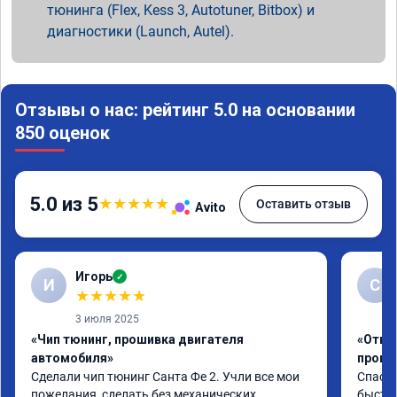
тюнинга (Flex, Kess 3, Autotuner, Bitbox) и
диагностики (Launch, Autel).
Отзывы о нас: рейтинг 5.0 на основании
850 оценок
5.0 из 5
★
★
★
★
★
Оставить отзыв
Avito
Игорь
✓
И
С
★
★
★
★
★
3 июля 2025
«Чип тюнинг, прошивка двигателя
«Отклю
автомобиля»
проши
Сделали чип тюнинг Санта Фе 2. Учли все мои 
Спасиб
пожелания, сделать без механических 
быстро