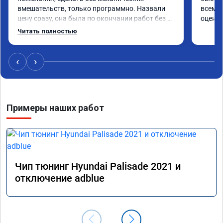
вмешательств, только программно. Назвали 
всем р
цену сразу, она была по окончании работ без 
оценку
изменений. Александр профи своего дела, 
Читать полностью
спокойно ответил на все мои вопросы и 
качественно сделал работу. Спасибо большое 
и процветания сервису!!!
‹
›
Примеры наших работ
Чип тюнинг Hyundai Palisade 2021 и
отключение adblue