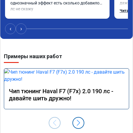
однозначный эффект есть сколько добавилось 
даже с
лс не скажу
одно с
Читать
еще по
в вост
‹
›
Примеры наших работ
Чип тюнинг Haval F7 (F7x) 2.0 190 лс -
давайте шить дружно!