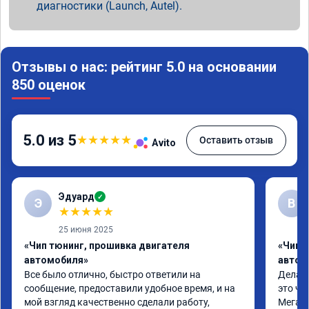
диагностики (Launch, Autel).
Отзывы о нас: рейтинг 5.0 на основании
850 оценок
5.0 из 5
★
★
★
★
★
Оставить отзыв
Avito
Эдуард
✓
Э
В
★
★
★
★
★
25 июня 2025
«Чип тюнинг, прошивка двигателя
«Чип т
автомобиля»
автом
Все было отлично, быстро ответили на 
Делал 
сообщение, предоставили удобное время, и на 
это чт
мой взгляд качественно сделали работу, 
Мега п