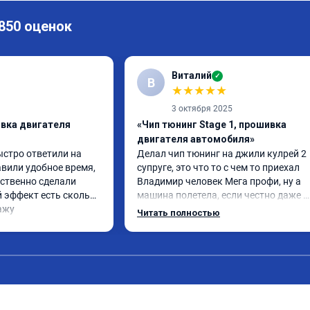
 850 оценок
Виталий
✓
В
★
★
★
★
★
3 октября 2025
ивка двигателя
«Чип тюнинг Stage 1, прошивка
двигателя автомобиля»
ыстро ответили на 
Делал чип тюнинг на джили кулрей 2 
вили удобное время, 
супруге, это что то с чем то приехал 
ственно сделали 
Владимир человек Мега профи, ну а 
 эффект есть сколько 
машина полетела, если честно даже 
ажу
страшно было, спасибо огромное. Ну и
Читать полностью
одно сделал чип на лексус рх2 не 
попробовал еще пока испытали пока 
только супругину, она в восторге.