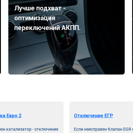
Лучше подхват -
оптимизация
переключений АКПП.
ка Евро 2
Отключение ЕГР
лен катализатор - отключение
Если неисправен Клапан EGR