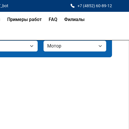
T_bot
+7 (4852) 60-89-12
и
Примеры работ
FAQ
Филиалы