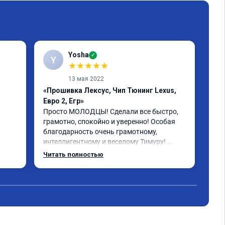
Yosha
✓
Y
★
★
★
★
★
13 мая 2022
«Прошивка Лексус, Чип Тюнинг Lexus,
«Пр
Евро 2, Егр»
Реб
бол
Просто МОЛОДЦЫ! Сделали все быстро, 
пла
грамотно, спокойно и уверенно! Особая 
рас
благодарность очень грамотному, 
бол
интеллигентному и веселому Тимуру! 
 за 
Ребята профессионалы! Lexus GX-460 
Читать полностью
зажил новой жизнью! СПАСИБО!!!