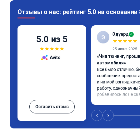
Отзывы о нас: рейтинг 5.0 на основании
Эдуард
✓
Э
5.0 из 5
★
★
★
★
★
★
★
★
★
★
25 июня 2025
«Чип тюнинг, прош
Avito
автомобиля»
Все было отлично, б
сообщение, предоста
и на мой взгляд каче
работу, однозначный
добавилось лс не ск
Оставить отзыв
‹
›