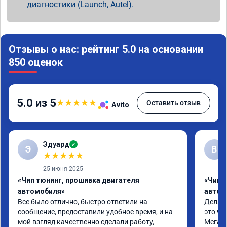
диагностики (Launch, Autel).
Отзывы о нас: рейтинг 5.0 на основании
850 оценок
5.0 из 5
★
★
★
★
★
Оставить отзыв
Avito
Эдуард
✓
Э
В
★
★
★
★
★
25 июня 2025
«Чип тюнинг, прошивка двигателя
«Чип т
автомобиля»
автом
Все было отлично, быстро ответили на 
Делал 
сообщение, предоставили удобное время, и на 
это чт
мой взгляд качественно сделали работу, 
Мега п