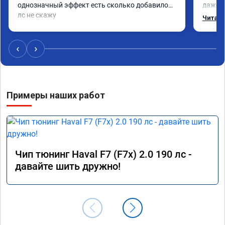
однозначный эффект есть сколько добавилось 
даже с
лс не скажу
одно с
Читать
еще по
в вост
‹
›
Примеры наших работ
Чип тюнинг Haval F7 (F7x) 2.0 190 лс -
давайте шить дружно!