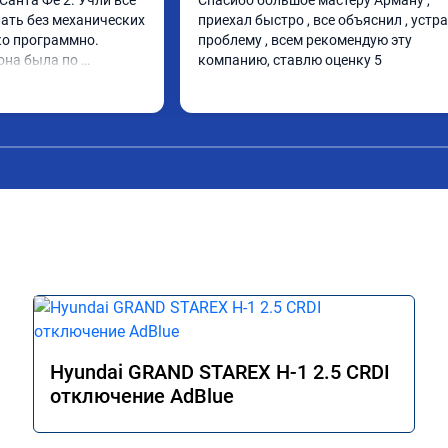
анта Фе 2. Учли все 
Спасибо большое мастеру Арману , 
ать без механических 
приехал быстро , все объяснил , устра
о программно. 
проблему , всем рекомендую эту 
она была по 
компанию, ставлю оценку 5
 изменений. 
его дела, спокойно 
опросы и 
работу. Спасибо 
ия сервису!!!
Hyundai GRAND STAREX H-1 2.5 CRDI
отключение AdBlue