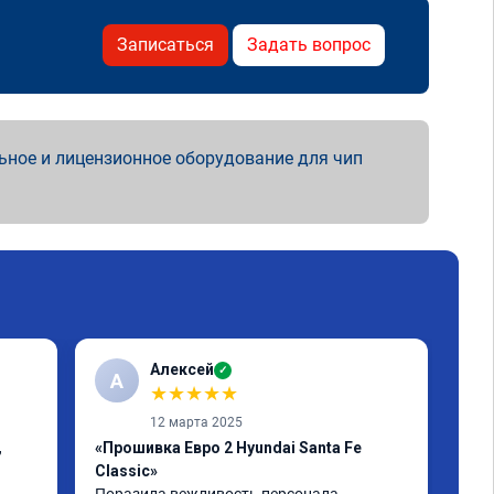
Записаться
Задать вопрос
ьное и лицензионное оборудование для чип
Алексей
✓
А
К
★
★
★
★
★
12 марта 2025
,
«Прошивка Евро 2 Hyundai Santa Fe
«Пр
Classic»
Спа
быс