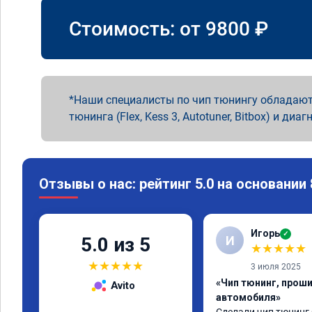
Стоимость: от
9800
₽
Наши специалисты по чип тюнингу обладают
тюнинга (Flex, Kess 3, Autotuner, Bitbox) и диаг
Отзывы о нас: рейтинг 5.0 на основании
Игорь
✓
И
5.0 из 5
★
★
★
★
★
★
★
★
★
★
3 июля 2025
«Чип тюнинг, прош
Avito
автомобиля»