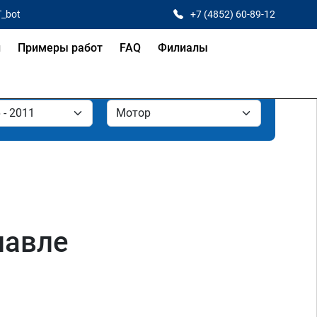
T_bot
+7 (4852) 60-89-12
и
Примеры работ
FAQ
Филиалы
лавле