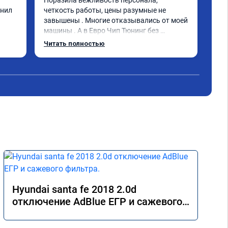
Поразила вежливость персонала, 
опи
нил 
четкость работы, цены разумные не 
вып
завышены . Многие отказывались от моей 
Маш
машины . А в Евро Чип Тюнинг без 
обе
проблем прошили мою машину. 
Читать полностью
Чит
дан
Обращайтесь не пожалеете!
Hyundai santa fe 2018 2.0d
отключение AdBlue ЕГР и сажевого
фильтра.