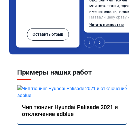
Сделали чип тюнинг С
мои пожелания, сдел
вмешательств, тольк
Назвали цену сразу, 
окончании работ без
Читать полностью
Александр профи сво
Оставить отзыв
ответил на все мои в
качественно сделал 
‹
›
большое и процветан
Примеры наших работ
Чип тюнинг Hyundai Palisade 2021 и
отключение adblue