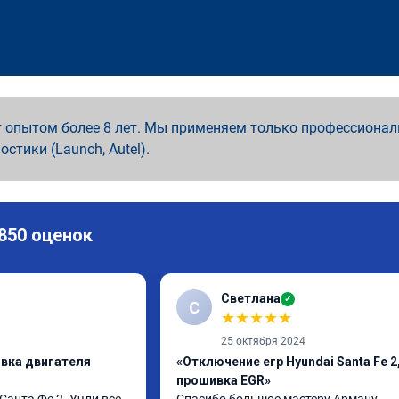
 опытом более 8 лет. Мы применяем только профессионал
ностики (Launch, Autel).
 850 оценок
Светлана
✓
С
★
★
★
★
★
25 октября 2024
ивка двигателя
«Отключение егр Hyundai Santa Fe 2
прошивка EGR»